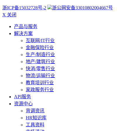
浙ICP备15032728号-2
浙公网安备33010802004667号
X 关闭
产品与服务
解决方案
互联网/IT行业
金融保险行业
生产/制造行业
地产/建筑行业
快消/零售行业
物流/运输行业
教育培训行业
家政服务行业
API服务
资源中心
背调资讯
HR知识库
工具资料