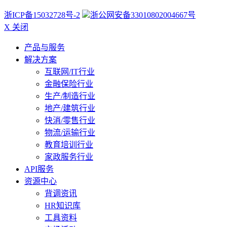
浙ICP备15032728号-2
浙公网安备33010802004667号
X 关闭
产品与服务
解决方案
互联网/IT行业
金融保险行业
生产/制造行业
地产/建筑行业
快消/零售行业
物流/运输行业
教育培训行业
家政服务行业
API服务
资源中心
背调资讯
HR知识库
工具资料