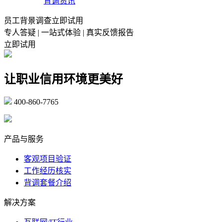
背调资讯
员工背景调查立即试用
专人答疑 | 一站式体验 | 真实反馈报告
立即试用
让职业信用环境更美好
400-860-7765
marketing@ibeidiao.com
产品与服务
客观项目验证
工作经历核实
背调套餐介绍
解决方案