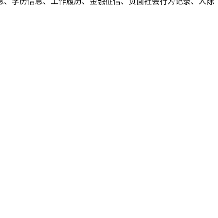
息、学历信息、工作履历、金融征信、负面社会行为记录、人际