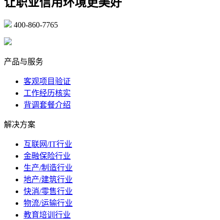
让职业信用环境更美好
400-860-7765
marketing@ibeidiao.com
产品与服务
客观项目验证
工作经历核实
背调套餐介绍
解决方案
互联网/IT行业
金融保险行业
生产/制造行业
地产/建筑行业
快消/零售行业
物流/运输行业
教育培训行业