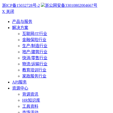
浙ICP备15032728号-2
浙公网安备33010802004667号
X 关闭
产品与服务
解决方案
互联网/IT行业
金融保险行业
生产/制造行业
地产/建筑行业
快消/零售行业
物流/运输行业
教育培训行业
家政服务行业
API服务
资源中心
背调资讯
HR知识库
工具资料
市场活动