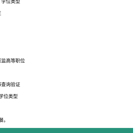
、学位类型
证
董监高等职位
书查询验证
学位类型
餐。