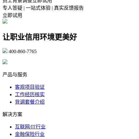
员工背景调查立即试用
专人答疑 | 一站式体验 | 真实反馈报告
立即试用
让职业信用环境更美好
400-860-7765
marketing@ibeidiao.com
产品与服务
客观项目验证
工作经历核实
背调套餐介绍
解决方案
互联网/IT行业
金融保险行业