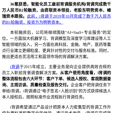
36氪获悉，智能化员工雇前背调服务机构i背调完成数千
万人民币B2轮融资，由君联资本领投，老股东明势资本、峰
瑞资本跟投。
此前，i背调于2019年10月完成了数千万人民币
的B1轮融资，投资方为明势资本。
本轮融资后，公司将继续围绕“AI+SaaS+专业服务”的定
位，一方面加大机器学习、背调模型及深度学习库建设等人工
智能领域的投入，另一方面在高科技、金融、地产、医药等重
点行业建立更细粒度、更具针对性的交付与服务标准。同时，
推出更适合灵活用工和蓝领市场的背调解决方案。
i背调
于2015年成立，主要业务是向企业提供高效合规的
员工入职前背景调查解决方案。
从客户使用角度看，i背调的
整体流程包含六大环节：客户下单、候选人授权、客观数据查
询、主观访谈、质量检查及报告交付。
企业客户把背调任务下
单给i背调，i背调通过“电子签名+人脸识别”的方式获得候选人
本人授权后，按照标准作业流程执行背调任务。
i背调希望通过产品设计把原本人力密集型的背调工作升