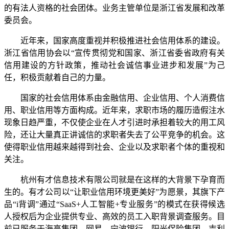
的有法人资格的社会团体。业务主管单位是浙江省发展和改革
委员会。
近年来，国家高度重视并积极推进社会信用体系的建设。
浙江省信用协会以“宣传贯彻党和国家、浙江省委省政府有关
信用建设的方针政策，推动社会诚信事业进步和发展”为己
任，积极贡献着自己的力量。
国家的社会信用体系由金融信用、企业信用、个人消费信
用、职业信用等方面构成。近年来，求职市场的履历造假注水
现象日趋严重，不仅使企业在人才引进时承担着较大的用工风
险，还让大量真正讲诚信的求职者失去了公平竞争的机会。这
使得职业信用越来越得到社会、企业以及求职者个体的重视和
关注。
杭州有才信息技术有限公司就是在这样的大背景下孕育而
生的。有才公司以“让职业信用环境更美好”为愿景，其旗下产
品“i背调”通过“SaaS+人工智能+专业服务”的模式在获得候选
人授权后为企业提供专业、高效的员工入职背景调查服务。目
前已服务于海亮集团、网易、宁波银行、阳光保险集团、吉利