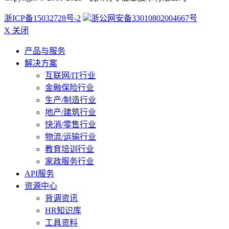
浙ICP备15032728号-2
浙公网安备33010802004667号
X 关闭
产品与服务
解决方案
互联网/IT行业
金融保险行业
生产/制造行业
地产/建筑行业
快消/零售行业
物流/运输行业
教育培训行业
家政服务行业
API服务
资源中心
背调资讯
HR知识库
工具资料